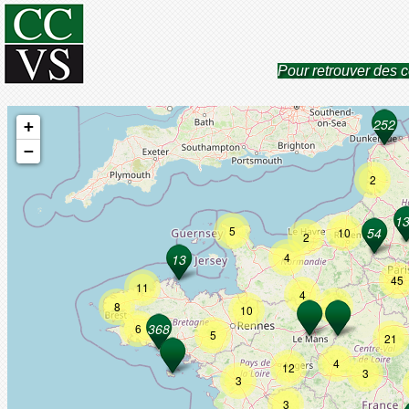
Pour retrouver des c
+
−
2
5
10
2
4
45
11
4
3
8
10
6
5
21
4
12
3
3
3