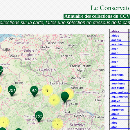
Le Conservato
Annuaire des collections du CC
ollections sur la carte, faites une sélection en dessous de la car
. abies______
. abies______
. acacia_____
. acacias:___
. acer______
. acer______
. acer______
. acer______
. acer______
. acer______
. aeonium___
. aeonium___
. aeoniums__
. aesculus___
9
. agapanthes_
5
. agapanthes_
3
. agave_____
. agave_____
. agrumes___
. alnus______
. aloe_______
4
. aloe_______
2
. aloe_______