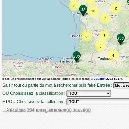
3
2
10
4
8
5
3
4
[Faire un grossissement pour voir apparaitre toutes les collections]
© JBuquet
2222-56174
Saisir tout ou partie du mot à rechercher puis faire
Entrée
:
OU Choississez la classification :
ET/OU Choississez la collection :
...Résultats 304 enregistrement(s) trouvé(s)