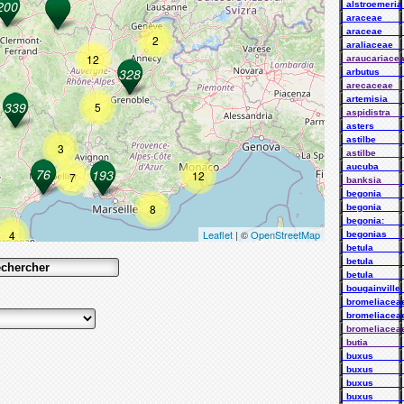
. alstroemeria
. araceae___
. araceae___
2
. araliaceae__
12
. araucariace
. arbutus____
. arecaceae_
. artemisia___
5
. aspidistra__
. asters_____
. astilbe_____
3
. astilbe_____
. aucuba____
12
7
. banksia____
. begonia____
8
. begonia____
. begonia:___
4
Leaflet
| ©
OpenStreetMap
. begonias___
. betula_____
. betula_____
. betula_____
. bougainville
. bromeliacea
. bromeliacea
. bromeliacea
. butia______
. buxus_____
. buxus_____
. buxus_____
. buxus_____