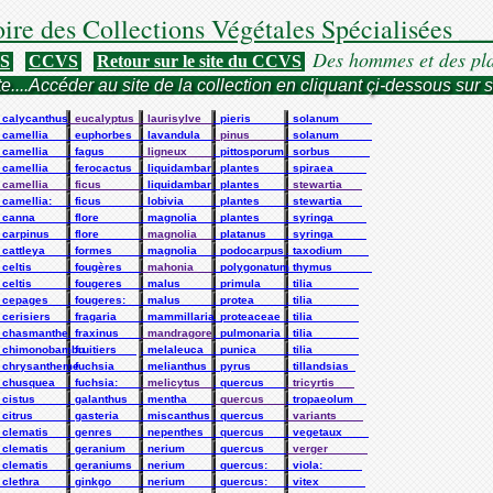
ire des Collections Végétales Spécialisées _
Des hommes et des pl
VS
CCVS
Retour sur le site du CCVS
te....Accéder au site de la collection en cliquant çi-dessous sur
_
. calycanthus_
. eucalyptus__
. laurisylve__
. pieris______
. solanum_____
_
. camellia____
. euphorbes___
. lavandula___
. pinus_______
. solanum_____
_
. camellia____
. fagus_______
. ligneux_____
. pittosporum_
. sorbus______
_
. camellia____
. ferocactus__
. liquidambar_
. plantes_____
. spiraea_____
__
. camellia____
. ficus_______
. liquidambar_
. plantes_____
. stewartia___
__
. camellia:___
. ficus_______
. lobivia_____
. plantes_____
. stewartia___
__
. canna_______
. flore_______
. magnolia____
. plantes_____
. syringa_____
__
. carpinus____
. flore_______
. magnolia____
. platanus____
. syringa_____
__
. cattleya____
. formes______
. magnolia____
. podocarpus__
. taxodium____
__
. celtis______
. fougères___
. mahonia_____
. polygonatum_
. thymus______
__
. celtis______
. fougeres____
. malus_______
. primula_____
. tilia_______
__
. cepages_____
. fougeres:___
. malus_______
. protea______
. tilia_______
__
. cerisiers___
. fragaria____
. mammillaria_
. proteaceae__
. tilia_______
_
. chasmanthe__
. fraxinus____
. mandragore__
. pulmonaria__
. tilia_______
_
. chimonobambu
. fruitiers___
. melaleuca___
. punica______
. tilia_______
_
. chrysantheme
. fuchsia_____
. melianthus__
. pyrus_______
. tillandsias_
__
. chusquea____
. fuchsia:____
. melicytus___
. quercus_____
. tricyrtis___
__
. cistus______
. galanthus___
. mentha______
. quercus_____
. tropaeolum__
__
. citrus______
. gasteria____
. miscanthus__
. quercus_____
. variants____
_
. clematis____
. genres______
. nepenthes___
. quercus_____
. vegetaux____
_
. clematis____
. geranium____
. nerium______
. quercus_____
. verger______
_
. clematis____
. geraniums___
. nerium______
. quercus:____
. viola:______
_
. clethra_____
. ginkgo______
. nerium______
. quercus:____
. vitex_______