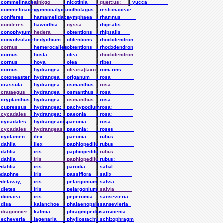
. commelinacea
. ginkgo______
. nicotinia___
. quercus:____
. yucca_______
__
. commelinacea
. gymnocalyciu
. nothofagus__
. restionaceae
__
. coniferes___
. hamamelidace
. nymphaea____
. rhamnus_____
. coniferes:__
. haworthia___
. nyssa_______
. rhipsalis___
a
. conophytum__
. hedera______
. obtentions__
. rhipsalis___
_
. convolvulace
. hedychium___
. obtentions__
. rhododendron
__
. cornus______
. hemerocalles
. obtentions__
. rhododendron
. cornus______
. hosta_______
. olea________
. rhododendron
. cornus______
. hoya________
. olea________
. ribes_______
_
. cornus______
. hydrangea___
. olearia(taxo
. romarins____
. cotoneaster_
. hydrangea___
. origanum____
. rosa________
. crassula____
. hydrangea___
. osmanthus___
. rosa________
__
. crataegus___
. hydrangea___
. osmanthus___
. rosa________
_
. cryptanthus_
. hydrangea___
. osmanthus___
. rosa________
_
. cupressus___
. hydrangea:__
. pachypodium_
. rosa:_______
_
. cycadales___
. hydrangea:__
. paeonia_____
. rosa:_______
_
. cycadales___
. hydrangeacea
. paeonia_____
. rosa:_______
_
. cycadales___
. hydrangeas__
. paeonia:____
. roses_______
_
. cyclamen____
. ilex________
. paeonia:____
. rubus_______
_
. dahlia______
. ilex________
. paphiopedilu
. rubus_______
_
. dahlia______
. iris________
. paphiopedilu
. rubus_______
. dahlia______
. iris________
. paphiopedilu
. rubus:______
e
. dahlia:_____
. iris________
. parodia_____
. sabal_______
e
. daphne______
. iris________
. passiflora__
. salix_______
e
. delavay,____
. iris________
. pelargonium_
. salvia______
_
. dietes______
. iris________
. pelargonium_
. salvia______
__
. dionaea_____
. iris________
. peperomia___
. sansevieria_
__
. disa________
. kalanchoe___
. phalaenopsis
. sansevieria_
__
. dragonnier__
. kalmia______
. phragmipediu
. sarracenia__
__
. echeveria___
. lagenaria___
. phyllostachy
. schizophragm