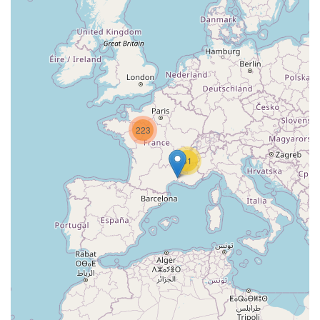
223
81