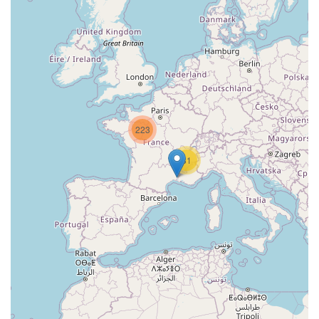
223
81